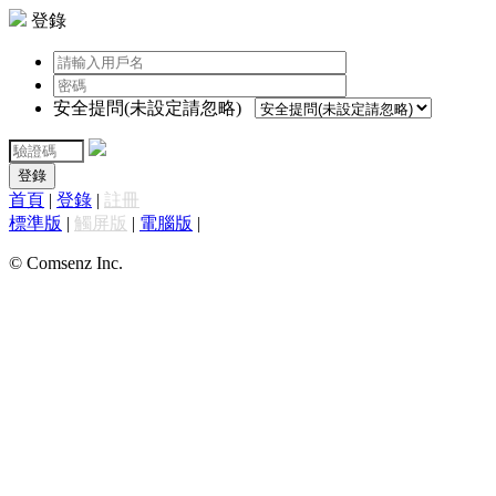
登錄
安全提問(未設定請忽略)
登錄
首頁
|
登錄
|
註冊
標準版
|
觸屏版
|
電腦版
|
© Comsenz Inc.