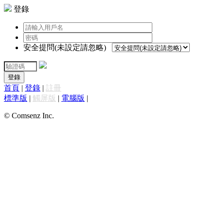
登錄
安全提問(未設定請忽略)
登錄
首頁
|
登錄
|
註冊
標準版
|
觸屏版
|
電腦版
|
© Comsenz Inc.