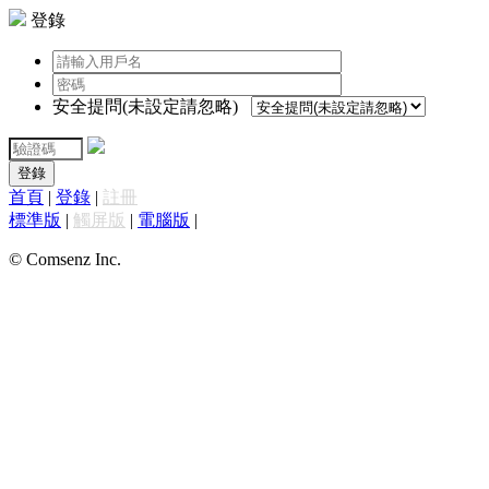
登錄
安全提問(未設定請忽略)
登錄
首頁
|
登錄
|
註冊
標準版
|
觸屏版
|
電腦版
|
© Comsenz Inc.