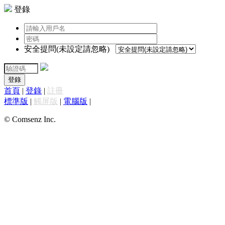
登錄
安全提問(未設定請忽略)
登錄
首頁
|
登錄
|
註冊
標準版
|
觸屏版
|
電腦版
|
© Comsenz Inc.