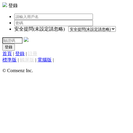
登錄
安全提問(未設定請忽略)
登錄
首頁
|
登錄
|
註冊
標準版
|
觸屏版
|
電腦版
|
© Comsenz Inc.