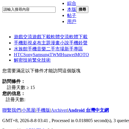
綜合
本版
搜尋
帖子
用戶
遊戲交流
遊戲下載
軟體交流
軟體下載
手機影視
桌布主題
漫畫小說
手機鈴聲
水族館
手機音樂
二手市場
新手專區
HTC
Sony
Samsung
TWM
Huawei
MOTO
解密技術
繁化技術
您需要滿足以下條件才能訪問這個版塊
訪問條件：
註冊天數 ≥ 15
您的信息：
註冊天數:
聯繫我們
|
小黑屋
|
手機版
|
Archiver
|
Android 台灣中文網
GMT+8, 2026-8-8 03:41
, Processed in 0.018805 second(s), 3 quer