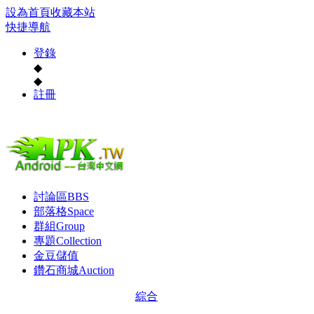
設為首頁
收藏本站
快捷導航
登錄
◆
◆
註冊
討論區
BBS
部落格
Space
群組
Group
專題
Collection
金豆儲值
鑽石商城
Auction
綜合