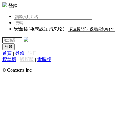
登錄
安全提問(未設定請忽略)
登錄
首頁
|
登錄
|
註冊
標準版
|
觸屏版
|
電腦版
|
© Comsenz Inc.