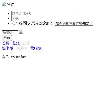
登錄
安全提問(未設定請忽略)
登錄
首頁
|
登錄
|
註冊
標準版
|
觸屏版
|
電腦版
|
© Comsenz Inc.