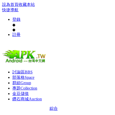
設為首頁
收藏本站
快捷導航
登錄
◆
◆
註冊
討論區
BBS
部落格
Space
群組
Group
專題
Collection
金豆儲值
鑽石商城
Auction
綜合