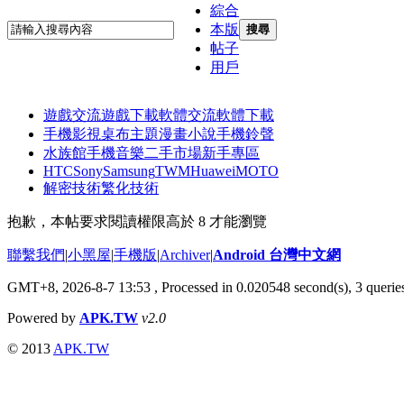
綜合
本版
搜尋
帖子
用戶
遊戲交流
遊戲下載
軟體交流
軟體下載
手機影視
桌布主題
漫畫小說
手機鈴聲
水族館
手機音樂
二手市場
新手專區
HTC
Sony
Samsung
TWM
Huawei
MOTO
解密技術
繁化技術
抱歉，本帖要求閱讀權限高於 8 才能瀏覽
聯繫我們
|
小黑屋
|
手機版
|
Archiver
|
Android 台灣中文網
GMT+8, 2026-8-7 13:53
, Processed in 0.020548 second(s), 3 quer
Powered by
APK.TW
v2.0
© 2013
APK.TW