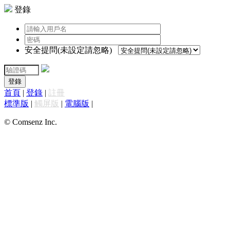
登錄
安全提問(未設定請忽略)
登錄
首頁
|
登錄
|
註冊
標準版
|
觸屏版
|
電腦版
|
© Comsenz Inc.