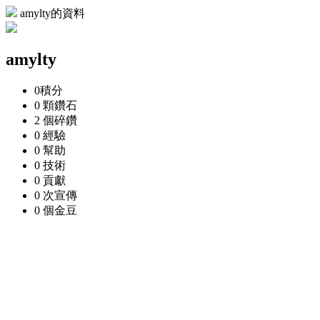
amylty的資料
amylty
0
積分
0 顆
鑽石
2 個
碎鑽
0
經驗
0
幫助
0
技術
0
貢獻
0 次
宣傳
0 個
金豆