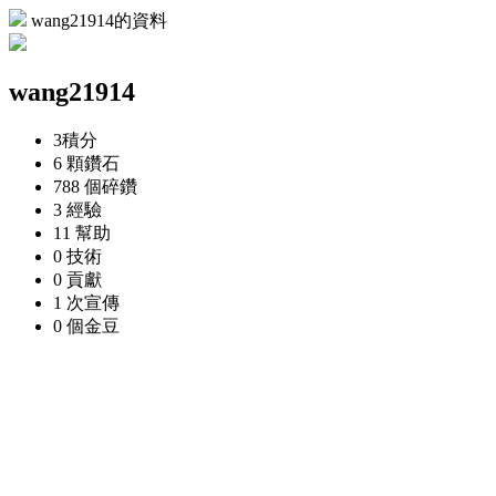
wang21914的資料
wang21914
3
積分
6 顆
鑽石
788 個
碎鑽
3
經驗
11
幫助
0
技術
0
貢獻
1 次
宣傳
0 個
金豆