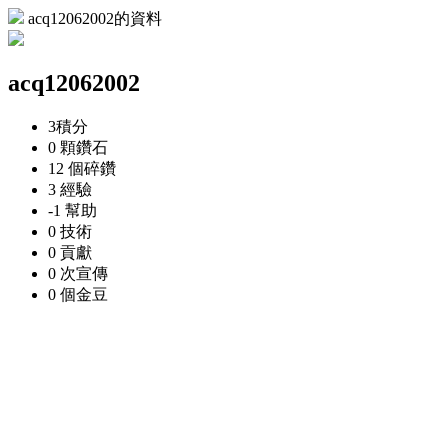
acq12062002的資料
acq12062002
3
積分
0 顆
鑽石
12 個
碎鑽
3
經驗
-1
幫助
0
技術
0
貢獻
0 次
宣傳
0 個
金豆