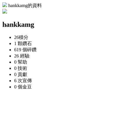
hankkamg的資料
hankkamg
26
積分
1 顆
鑽石
619 個
碎鑽
26
經驗
0
幫助
0
技術
0
貢獻
6 次
宣傳
0 個
金豆