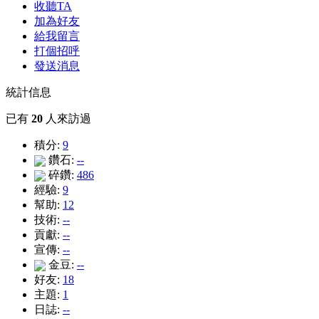
收聽TA
加為好友
給我留言
打個招呼
發送消息
統計信息
已有
20
人來訪過
積分:
9
鑽石:
--
碎鑽:
486
經驗:
9
幫助:
12
技術:
--
貢獻:
--
宣傳:
--
金豆:
--
好友:
18
主題:
1
日誌:
--