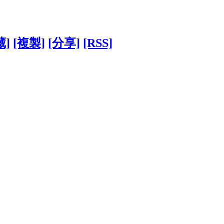
藏]
[複製]
[分享]
[RSS]