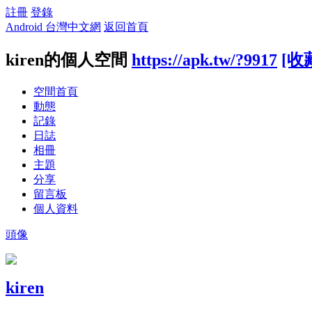
註冊
登錄
Android 台灣中文網
返回首頁
kiren的個人空間
https://apk.tw/?9917
[收
空間首頁
動態
記錄
日誌
相冊
主題
分享
留言板
個人資料
頭像
kiren