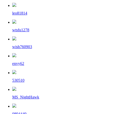
leo81814
wtsfu1278
wish760903
envy62
530510
MS_NightHawk
0894449