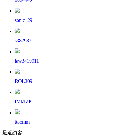
sonic129
s382987
law3419911
RQL309
IMMVP
ttoomm
最近訪客