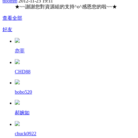
ttoomm
2012-11-23 19:11
★~~謝謝您對資源組的支持^o^感恩您的啦~~★
查看全部
好友
亦菲
CHD88
bobo520
郝婉如
chuck0922