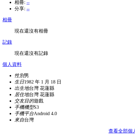
相冊:
--
分享:
--
相冊
現在還沒有相冊
記錄
現在還沒有記錄
個人資料
性別
男
生日
1982 年 1 月 18 日
出生地
台灣 花蓮縣
居住地
台灣 花蓮縣
交友目的
遊戲
手機機型
S3
手機平台
Android 4.0
來自
台灣
查看全部個