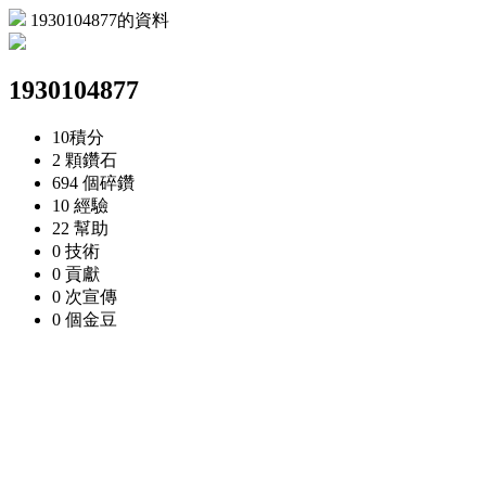
1930104877的資料
1930104877
10
積分
2 顆
鑽石
694 個
碎鑽
10
經驗
22
幫助
0
技術
0
貢獻
0 次
宣傳
0 個
金豆