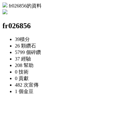
fr026856的資料
fr026856
39
積分
26 顆
鑽石
5799 個
碎鑽
37
經驗
208
幫助
0
技術
0
貢獻
482 次
宣傳
1 個
金豆