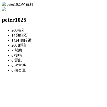
peter1025的資料
peter1025
206
積分
14 顆
鑽石
1424 個
碎鑽
206
經驗
7
幫助
0
技術
0
貢獻
0 次
宣傳
0 個
金豆