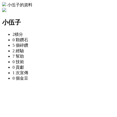
小伍子的資料
小伍子
2
積分
0 顆
鑽石
5 個
碎鑽
2
經驗
7
幫助
0
技術
0
貢獻
1 次
宣傳
0 個
金豆