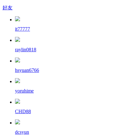
好友
it77777
raylin0818
hsyuan6766
yoruhime
CHD88
dcsyun