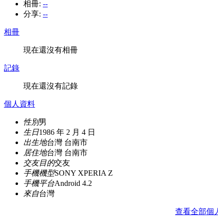
相冊:
--
分享:
--
相冊
現在還沒有相冊
記錄
現在還沒有記錄
個人資料
性別
男
生日
1986 年 2 月 4 日
出生地
台灣 台南市
居住地
台灣 台南市
交友目的
交友
手機機型
SONY XPERIA Z
手機平台
Android 4.2
來自
台灣
查看全部個