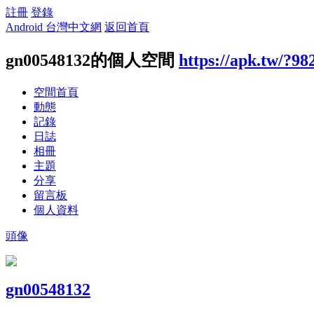
註冊
登錄
Android 台灣中文網
返回首頁
gn00548132的個人空間
https://apk.tw/?98
空間首頁
動態
記錄
日誌
相冊
主題
分享
留言板
個人資料
頭像
gn00548132