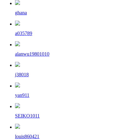
ghana
a035789
alanwu19801010
j38018
yan911
SEIKO1011
louis860421