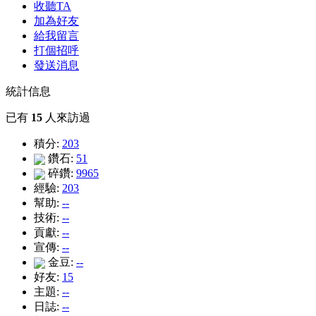
收聽TA
加為好友
給我留言
打個招呼
發送消息
統計信息
已有
15
人來訪過
積分:
203
鑽石:
51
碎鑽:
9965
經驗:
203
幫助:
--
技術:
--
貢獻:
--
宣傳:
--
金豆:
--
好友:
15
主題:
--
日誌:
--