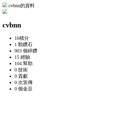
cvbnn的資料
cvbnn
16
積分
1 顆
鑽石
903 個
碎鑽
15
經驗
104
幫助
0
技術
0
貢獻
0 次
宣傳
0 個
金豆