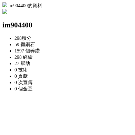
im904400的資料
im904400
298
積分
59 顆
鑽石
1597 個
碎鑽
298
經驗
27
幫助
0
技術
0
貢獻
0 次
宣傳
0 個
金豆