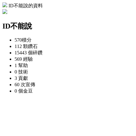
ID不能說的資料
ID不能說
570
積分
112 顆
鑽石
15443 個
碎鑽
569
經驗
1
幫助
0
技術
3
貢獻
60 次
宣傳
0 個
金豆