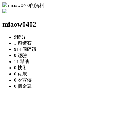
miaow0402的資料
miaow0402
9
積分
1 顆
鑽石
914 個
碎鑽
9
經驗
11
幫助
0
技術
0
貢獻
0 次
宣傳
0 個
金豆