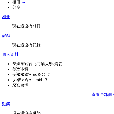
相冊:
--
分享:
--
相冊
現在還沒有相冊
記錄
現在還沒有記錄
個人資料
畢業學校
台北商業大學-資管
學歷
本科
手機機型
Asus ROG 7
手機平台
Android 13
來自
台灣
查看全部個
動態
現在還沒有動態