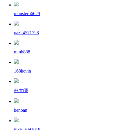
monster66629
qaz24571728
mmb888
168kevin
林大師
kenoan
nike12091018