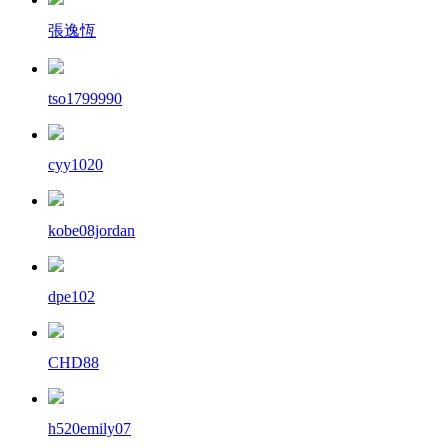
張逸恆
tso1799990
cyy1020
kobe08jordan
dpe102
CHD88
h520emily07