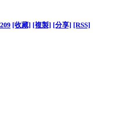
1209
[收藏]
[複製]
[分享]
[RSS]