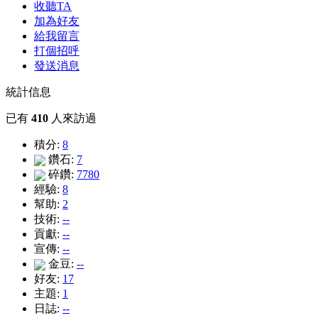
收聽TA
加為好友
給我留言
打個招呼
發送消息
統計信息
已有
410
人來訪過
積分:
8
鑽石:
7
碎鑽:
7780
經驗:
8
幫助:
2
技術:
--
貢獻:
--
宣傳:
--
金豆:
--
好友:
17
主題:
1
日誌:
--