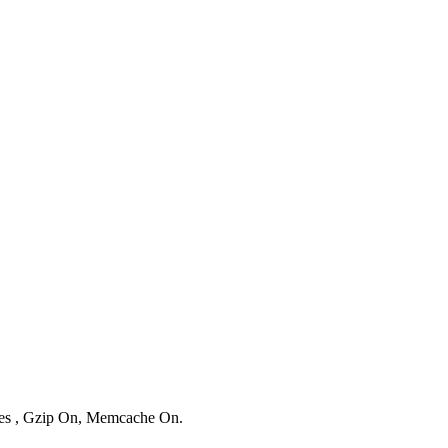
ries , Gzip On, Memcache On.