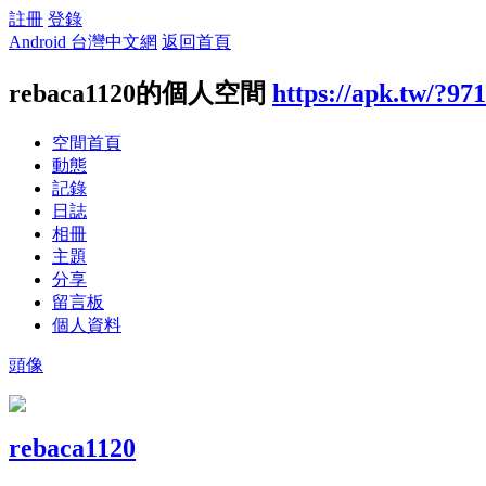
註冊
登錄
Android 台灣中文網
返回首頁
rebaca1120的個人空間
https://apk.tw/?97
空間首頁
動態
記錄
日誌
相冊
主題
分享
留言板
個人資料
頭像
rebaca1120