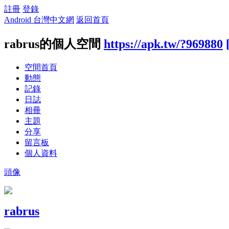
註冊
登錄
Android 台灣中文網
返回首頁
rabrus的個人空間
https://apk.tw/?969880
空間首頁
動態
記錄
日誌
相冊
主題
分享
留言板
個人資料
頭像
rabrus