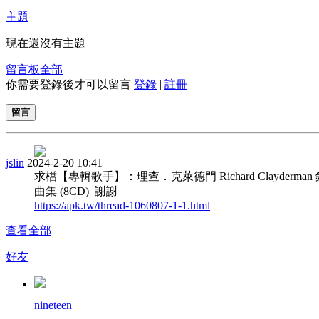
主題
現在還沒有主題
留言板
全部
你需要登錄後才可以留言
登錄
|
註冊
留言
jslin
2024-2-20 10:41
求檔【專輯歌手】：理查．克萊德門 Richard Clayderman
曲集 (8CD) 謝謝
https://apk.tw/thread-1060807-1-1.html
查看全部
好友
nineteen