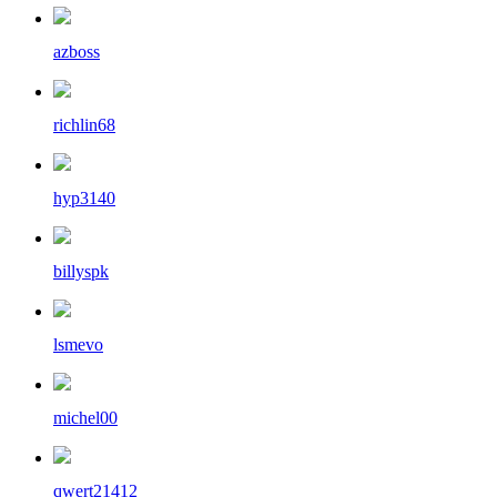
azboss
richlin68
hyp3140
billyspk
lsmevo
michel00
qwert21412