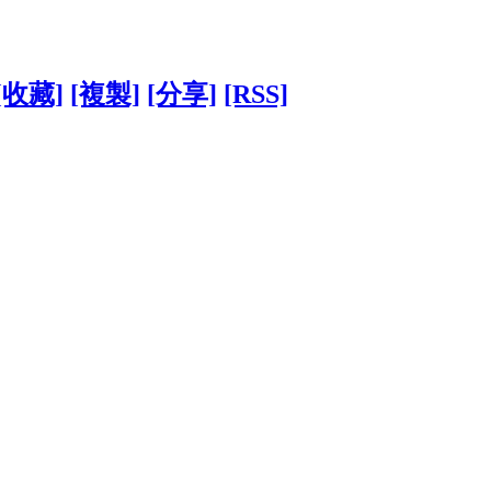
[收藏]
[複製]
[分享]
[RSS]