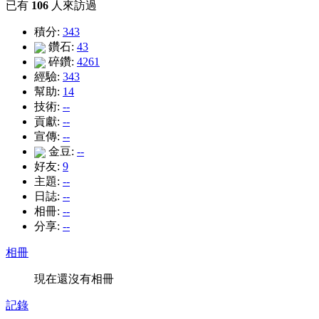
已有
106
人來訪過
積分:
343
鑽石:
43
碎鑽:
4261
經驗:
343
幫助:
14
技術:
--
貢獻:
--
宣傳:
--
金豆:
--
好友:
9
主題:
--
日誌:
--
相冊:
--
分享:
--
相冊
現在還沒有相冊
記錄