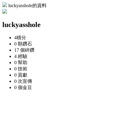
luckyasshole的資料
luckyasshole
4
積分
0 顆
鑽石
17 個
碎鑽
4
經驗
0
幫助
0
技術
0
貢獻
0 次
宣傳
0 個
金豆