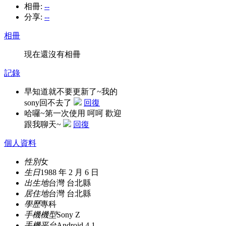
相冊:
--
分享:
--
相冊
現在還沒有相冊
記錄
早知道就不要更新了~我的
sony回不去了
回復
哈囉~第一次使用 呵呵 歡迎
跟我聊天~
回復
個人資料
性別
女
生日
1988 年 2 月 6 日
出生地
台灣 台北縣
居住地
台灣 台北縣
學歷
專科
手機機型
Sony Z
手機平台
Android 4.1