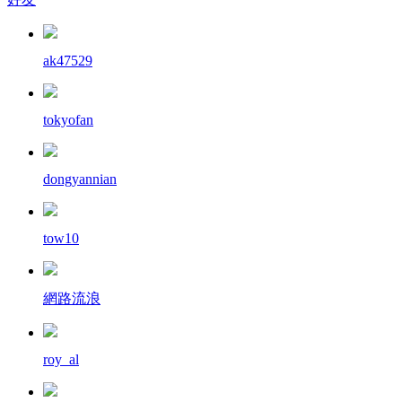
ak47529
tokyofan
dongyannian
tow10
網路流浪
roy_al