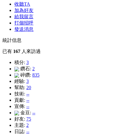
收聽TA
加為好友
給我留言
打個招呼
發送消息
統計信息
已有
167
人來訪過
積分:
3
鑽石:
2
碎鑽:
835
經驗:
3
幫助:
20
技術:
--
貢獻:
--
宣傳:
--
金豆:
--
好友:
75
主題:
2
日誌:
--