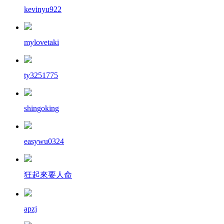
kevinyu922
mylovetaki
ty3251775
shingoking
easywu0324
狂起來要人命
apzj