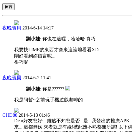
留言
夜晚寶貝
2014-6-14 14:17
劉小娃
: 你也在這喔，哈哈哈 真巧
我要找LIME的東西才會來這論壇看看XD
剛好看到妳留言呢...
很巧呢
夜晚寶貝
2014-6-2 11:41
劉小娃
: 你是??????
我是阿哲~之前玩手機遊戲咖啡的
CHD88
2014-5-13 01:46
Dear好友您好:.. 雖然不知您是否...是...我發出的推廣APK
來... 這都無妨.來者就是有緣!彼此熟不熟都無所謂! 以下