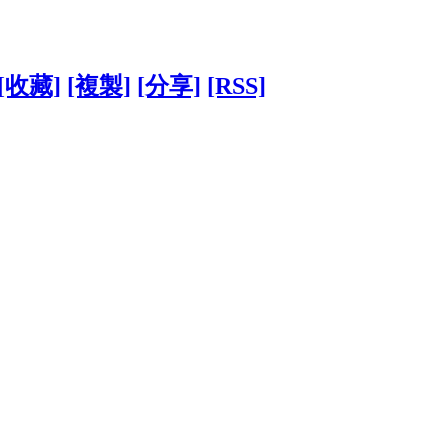
[收藏]
[複製]
[分享]
[RSS]