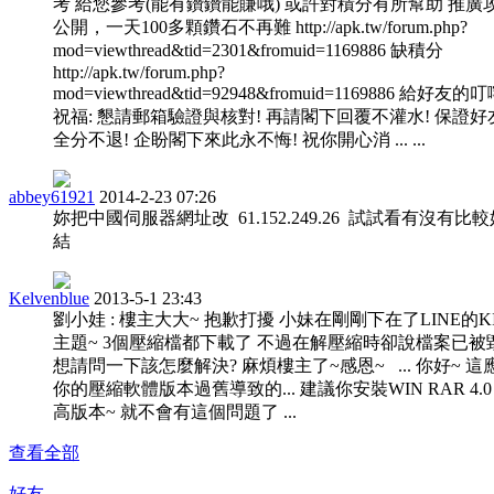
考 給您參考(能有鑽鑽能賺哦) 或許對積分有所幫助 推廣
公開，一天100多顆鑽石不再難 http://apk.tw/forum.php?
mod=viewthread&tid=2301&fromuid=1169886 缺積分
http://apk.tw/forum.php?
mod=viewthread&tid=92948&fromuid=1169886 給好友的
祝福: 懇請郵箱驗證與核對! 再請閣下回覆不灌水! 保證好
全分不退! 企盼閣下來此永不悔! 祝你開心消 ... ...
abbey61921
2014-2-23 07:26
妳把中國伺服器網址改 61.152.249.26 試試看有沒有比
結
Kelvenblue
2013-5-1 23:43
劉小娃 : 樓主大大~ 抱歉打擾 小妹在剛剛下在了LINE的KI
主題~ 3個壓縮檔都下載了 不過在解壓縮時卻說檔案已被
想請問一下該怎麼解決? 麻煩樓主了~感恩~ ... 你好~ 這
你的壓縮軟體版本過舊導致的... 建議你安裝WIN RAR 4.0
高版本~ 就不會有這個問題了 ...
查看全部
好友