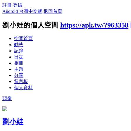
註冊
登錄
Android 台灣中文網
返回首頁
劉小娃的個人空間
https://apk.tw/?963358
空間首頁
動態
記錄
日誌
相冊
主題
分享
留言板
個人資料
頭像
劉小娃