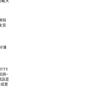
攻略大
叮嚀與
友安
較好連
TTY
毀損~
應該是
 或更