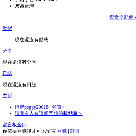
來自
台灣
查看全部個
動態
現在還沒有動態
分享
現在還沒有分享
日誌
現在還沒有日誌
主題
指定peggy200184 領賞~
請問有人有這個字體的載點嘛？
留言板
全部
你需要登錄後才可以留言
登錄
|
註冊