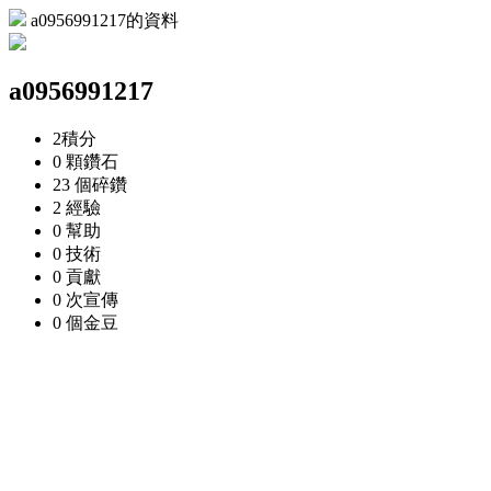
a0956991217的資料
a0956991217
2
積分
0 顆
鑽石
23 個
碎鑽
2
經驗
0
幫助
0
技術
0
貢獻
0 次
宣傳
0 個
金豆