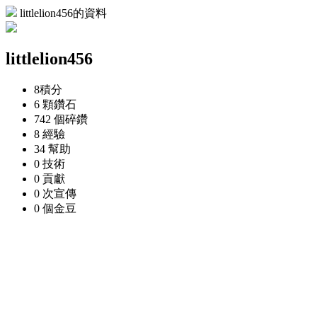
littlelion456的資料
littlelion456
8
積分
6 顆
鑽石
742 個
碎鑽
8
經驗
34
幫助
0
技術
0
貢獻
0 次
宣傳
0 個
金豆