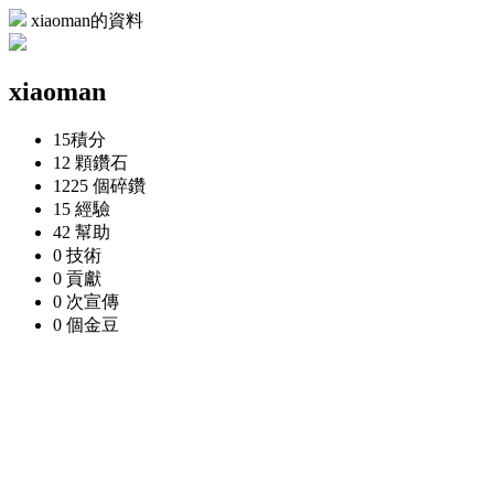
xiaoman的資料
xiaoman
15
積分
12 顆
鑽石
1225 個
碎鑽
15
經驗
42
幫助
0
技術
0
貢獻
0 次
宣傳
0 個
金豆