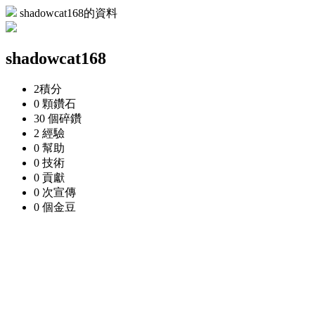
shadowcat168的資料
shadowcat168
2
積分
0 顆
鑽石
30 個
碎鑽
2
經驗
0
幫助
0
技術
0
貢獻
0 次
宣傳
0 個
金豆