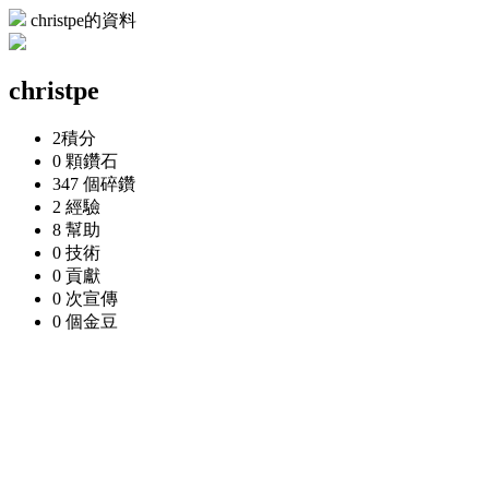
christpe的資料
christpe
2
積分
0 顆
鑽石
347 個
碎鑽
2
經驗
8
幫助
0
技術
0
貢獻
0 次
宣傳
0 個
金豆