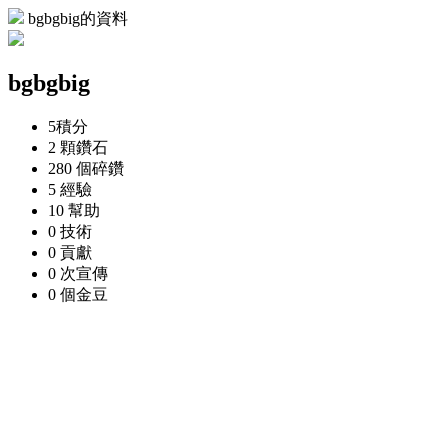
bgbgbig的資料
bgbgbig
5
積分
2 顆
鑽石
280 個
碎鑽
5
經驗
10
幫助
0
技術
0
貢獻
0 次
宣傳
0 個
金豆