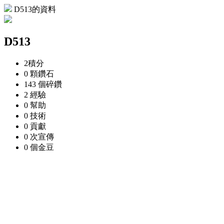
D513的資料
D513
2
積分
0 顆
鑽石
143 個
碎鑽
2
經驗
0
幫助
0
技術
0
貢獻
0 次
宣傳
0 個
金豆