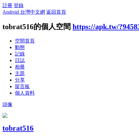
註冊
登錄
Android 台灣中文網
返回首頁
tobrat516的個人空間
https://apk.tw/?9458
空間首頁
動態
記錄
日誌
相冊
主題
分享
留言板
個人資料
頭像
tobrat516