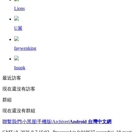
Lions
U展
faywenking
hsupk
最近訪客
現在還沒有訪客
群組
現在還沒有群組
聯繫我們
|
小黑屋
|
手機版
|
Archiver
|
Android 台灣中文網