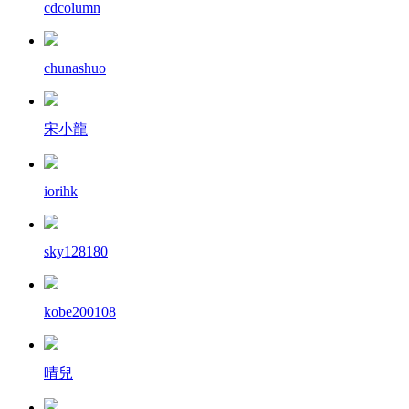
cdcolumn
chunashuo
宋小龍
iorihk
sky128180
kobe200108
晴兒