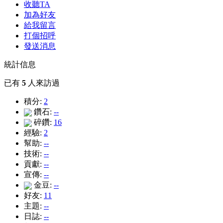
收聽TA
加為好友
給我留言
打個招呼
發送消息
統計信息
已有
5
人來訪過
積分:
2
鑽石:
--
碎鑽:
16
經驗:
2
幫助:
--
技術:
--
貢獻:
--
宣傳:
--
金豆:
--
好友:
11
主題:
--
日誌:
--