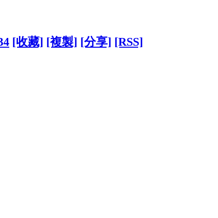
34
[收藏]
[複製]
[分享]
[RSS]