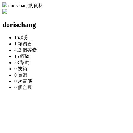
dorischang的資料
dorischang
15
積分
1 顆
鑽石
413 個
碎鑽
15
經驗
23
幫助
0
技術
0
貢獻
0 次
宣傳
0 個
金豆