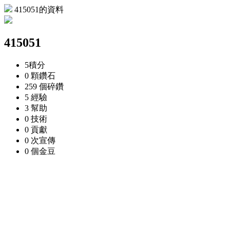
415051的資料
415051
5
積分
0 顆
鑽石
259 個
碎鑽
5
經驗
3
幫助
0
技術
0
貢獻
0 次
宣傳
0 個
金豆