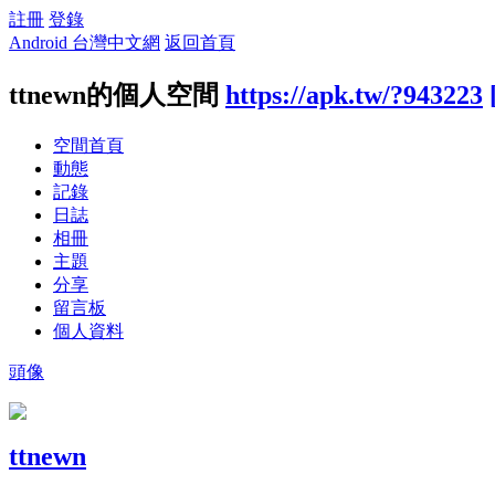
註冊
登錄
Android 台灣中文網
返回首頁
ttnewn的個人空間
https://apk.tw/?943223
空間首頁
動態
記錄
日誌
相冊
主題
分享
留言板
個人資料
頭像
ttnewn