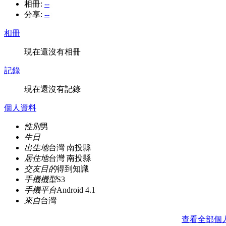
相冊:
--
分享:
--
相冊
現在還沒有相冊
記錄
現在還沒有記錄
個人資料
性別
男
生日
出生地
台灣 南投縣
居住地
台灣 南投縣
交友目的
得到知識
手機機型
S3
手機平台
Android 4.1
來自
台灣
查看全部個