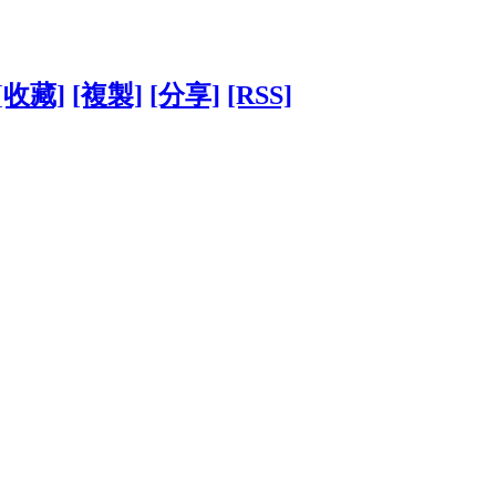
[收藏]
[複製]
[分享]
[RSS]