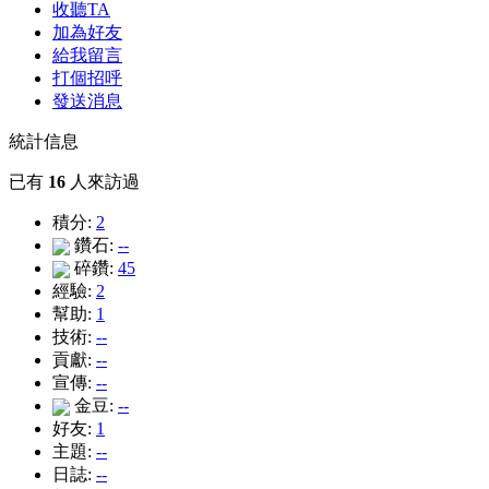
收聽TA
加為好友
給我留言
打個招呼
發送消息
統計信息
已有
16
人來訪過
積分:
2
鑽石:
--
碎鑽:
45
經驗:
2
幫助:
1
技術:
--
貢獻:
--
宣傳:
--
金豆:
--
好友:
1
主題:
--
日誌:
--