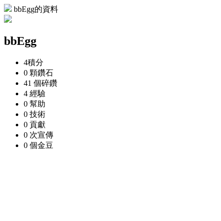
bbEgg的資料
bbEgg
4
積分
0 顆
鑽石
41 個
碎鑽
4
經驗
0
幫助
0
技術
0
貢獻
0 次
宣傳
0 個
金豆