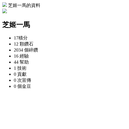
芝姬一馬的資料
芝姬一馬
17
積分
12 顆
鑽石
2034 個
碎鑽
16
經驗
44
幫助
1
技術
0
貢獻
0 次
宣傳
0 個
金豆