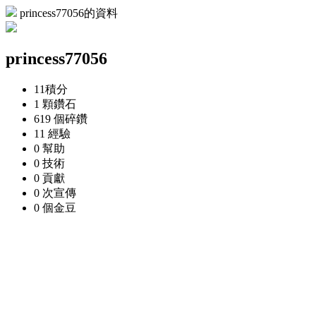
princess77056的資料
princess77056
11
積分
1 顆
鑽石
619 個
碎鑽
11
經驗
0
幫助
0
技術
0
貢獻
0 次
宣傳
0 個
金豆