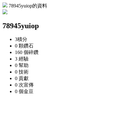
78945yuiop的資料
78945yuiop
3
積分
0 顆
鑽石
160 個
碎鑽
3
經驗
0
幫助
0
技術
0
貢獻
0 次
宣傳
0 個
金豆