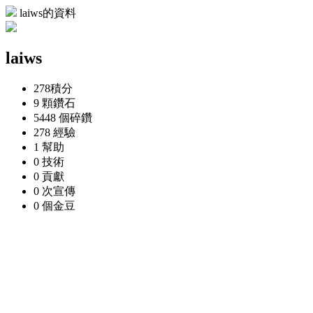
laiws的資料
laiws
278
積分
9 顆
鑽石
5448 個
碎鑽
278
經驗
1
幫助
0
技術
0
貢獻
0 次
宣傳
0 個
金豆