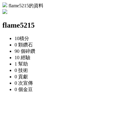
flame5215的資料
flame5215
10
積分
0 顆
鑽石
90 個
碎鑽
10
經驗
1
幫助
0
技術
0
貢獻
0 次
宣傳
0 個
金豆