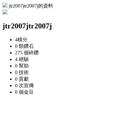
jtr2007jtr2007j的資料
jtr2007jtr2007j
4
積分
0 顆
鑽石
275 個
碎鑽
4
經驗
0
幫助
0
技術
0
貢獻
0 次
宣傳
0 個
金豆