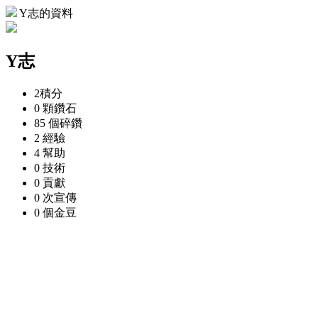
Y志的資料
Y志
2
積分
0 顆
鑽石
85 個
碎鑽
2
經驗
4
幫助
0
技術
0
貢獻
0 次
宣傳
0 個
金豆