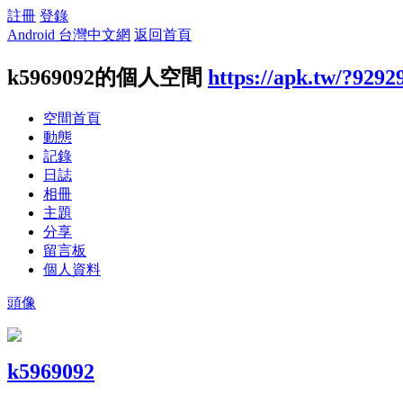
註冊
登錄
Android 台灣中文網
返回首頁
k5969092的個人空間
https://apk.tw/?9292
空間首頁
動態
記錄
日誌
相冊
主題
分享
留言板
個人資料
頭像
k5969092