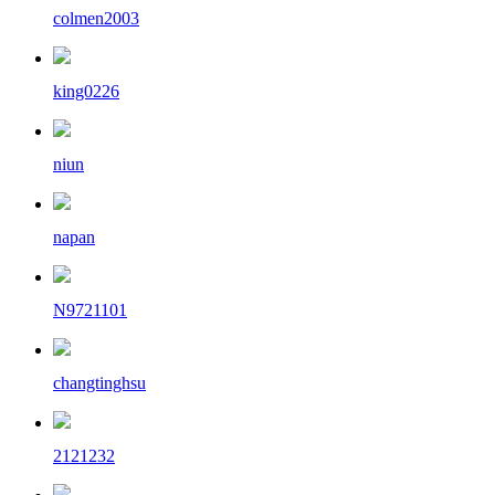
colmen2003
king0226
niun
napan
N9721101
changtinghsu
2121232