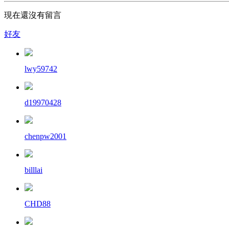
現在還沒有留言
好友
lwy59742
d19970428
chenpw2001
billlai
CHD88