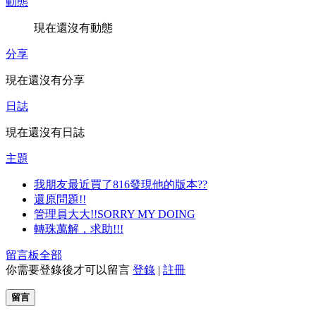
動態
現在還沒有動態
分享
現在還沒有分享
日誌
現在還沒有日誌
主題
我朋友最近買了816發現他的版本??
還原問題!!
管理員大大!!SORRY MY DOING
轉珠萬解，求助!!!
留言板
全部
你需要登錄後才可以留言
登錄
|
註冊
留言