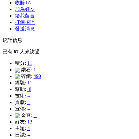
收聽TA
加為好友
給我留言
打個招呼
發送消息
統計信息
已有
67
人來訪過
積分:
11
鑽石:
1
碎鑽:
490
經驗:
11
幫助:
-8
技術:
--
貢獻:
--
宣傳:
--
金豆:
--
好友:
13
主題:
4
日誌:
--