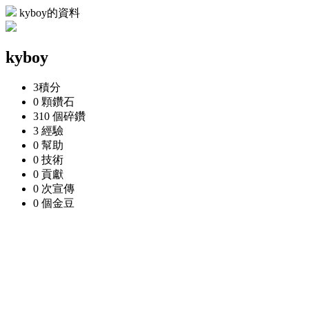
kyboy的資料
kyboy
3
積分
0 顆
鑽石
310 個
碎鑽
3
經驗
0
幫助
0
技術
0
貢獻
0 次
宣傳
0 個
金豆