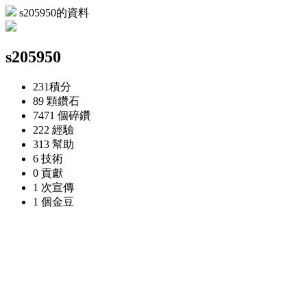
s205950的資料
s205950
231
積分
89 顆
鑽石
7471 個
碎鑽
222
經驗
313
幫助
6
技術
0
貢獻
1 次
宣傳
1 個
金豆